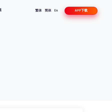
题
繁体
简体
En
APP下载